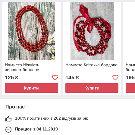
Намисто Ніжність
Намисто Квіточка бордове
Нами
червоно-бордове
бор
125
145
195
₴
₴
Купити
Купити
Про нас
100% позитивних з 262 відгуків за рік
Працює з 04.11.2019