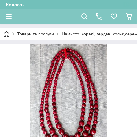
Колосок
Товари та послуги
Намисто, коралі, гердан, кольє,сере