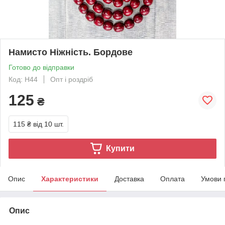
Намисто Ніжність. Бордове
Готово до відправки
Код: Н44
Опт і роздріб
125
₴
115 ₴
від 10 шт.
Купити
Опис
Характеристики
Доставка
Оплата
Умови 
Опис