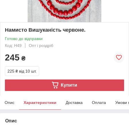
Намисто Вишуканість червоне.
Готово до відправки
Код: Н49
Опт і роздріб
245
₴
225 ₴
від 10 шт.
Купити
Опис
Характеристики
Доставка
Оплата
Умови 
Опис