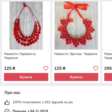
Намисто Чарівність.
Намисто Зірочка. Червоне
Нами
Червоне
Черв
125
125
295
₴
₴
Купити
Купити
Про нас
100% позитивних з 262 відгуків за рік
Працює з 04.11.2019