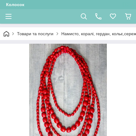
Колосок
Товари та послуги
Намисто, коралі, гердан, кольє,сере