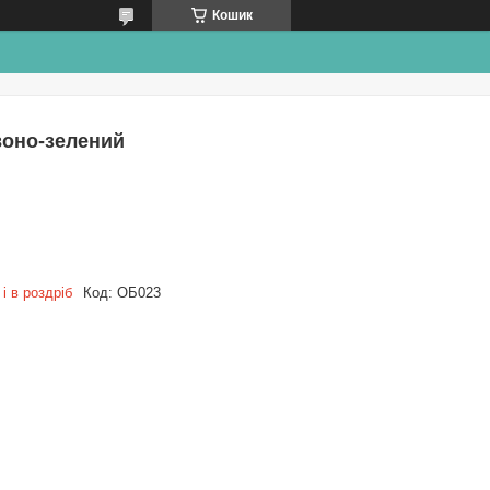
Кошик
воно-зелений
і в роздріб
Код:
ОБ023