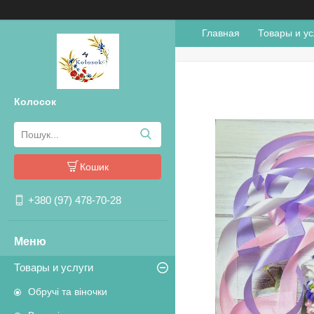
Главная
Товары и ус
Колосок
Кошик
+380 (97) 478-70-28
Товары и услуги
Обручі та віночки