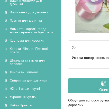
Вишиті костюми для
дівчинки
Вишиванки для дівчинки
Плаття для дівчинки
Намисто, коралі, гердан,
кольє,сережки та браслети
Костюми для хрестин
Крайки. Чільця. Плетені
пояси
п
Шпильки та гумки для
волосся
Жіночі вишиванки
Спіднички для дівчинки
Жіночі вишиті сукні
Опис
Українські хустки
Обруч для волосся ручна 
дорослих.
Набір Прикрас