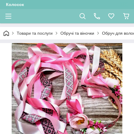
Колосок
Товари та послуги
Обручі та віночки
Обруч для воло