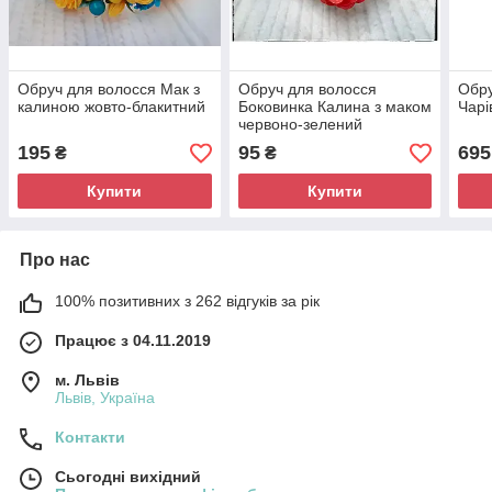
Обруч для волосся Мак з
Обруч для волосся
Обру
калиною жовто-блакитний
Боковинка Калина з маком
Чарі
червоно-зелений
195
95
695
₴
₴
Купити
Купити
Про нас
100% позитивних з 262 відгуків за рік
Працює з 04.11.2019
м. Львів
Львів, Україна
Контакти
Сьогодні вихідний