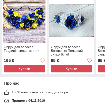
Обруч для волосся
Обруч для волосся
Обру
Традиція синьо-жовтий
Боковинка Польовий
Боко
синьо-білий
синь
195
95
95
₴
₴
Купити
Купити
Про нас
100% позитивних з 262 відгуків за рік
Працює з 04.11.2019