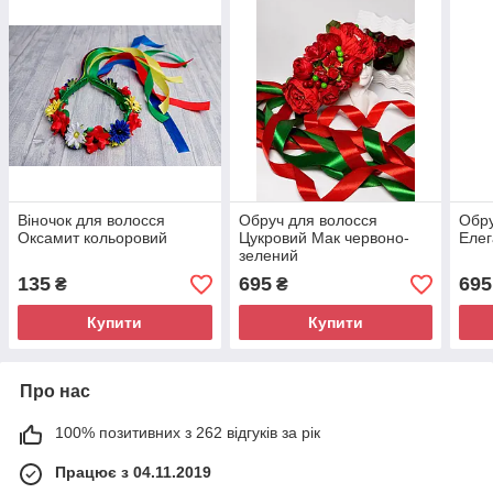
Віночок для волосся
Обруч для волосся
Обру
Оксамит кольоровий
Цукровий Мак червоно-
Елег
зелений
135
695
695
₴
₴
Купити
Купити
Про нас
100% позитивних з 262 відгуків за рік
Працює з 04.11.2019