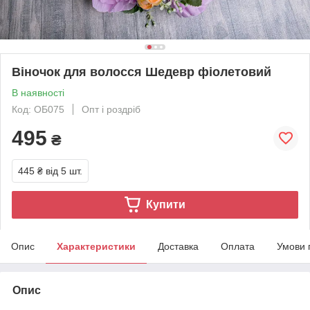
Віночок для волосся Шедевр фіолетовий
В наявності
Код: ОБ075
Опт і роздріб
495
₴
445 ₴
від 5 шт.
Купити
Опис
Характеристики
Доставка
Оплата
Умови 
Опис