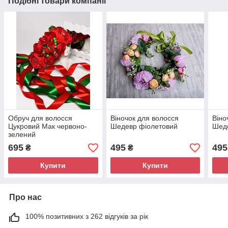
Подібні товари компанії
Обруч для волосся
Віночок для волосся
Віно
Цукровий Мак червоно-
Шедевр фіолетовий
Шеде
зелений
695
495
495
₴
₴
Купити
Купити
Про нас
100% позитивних з 262 відгуків за рік