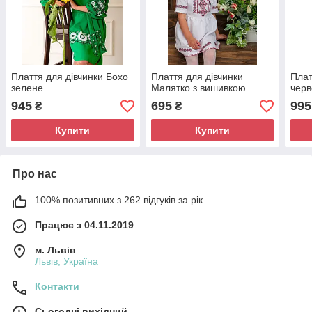
Плаття для дівчинки Бохо
Плаття для дівчинки
Плат
зелене
Малятко з вишивкою
чер
945
695
995
₴
₴
Купити
Купити
Про нас
100% позитивних з 262 відгуків за рік
Працює з 04.11.2019
м. Львів
Львів, Україна
Контакти
Сьогодні вихідний