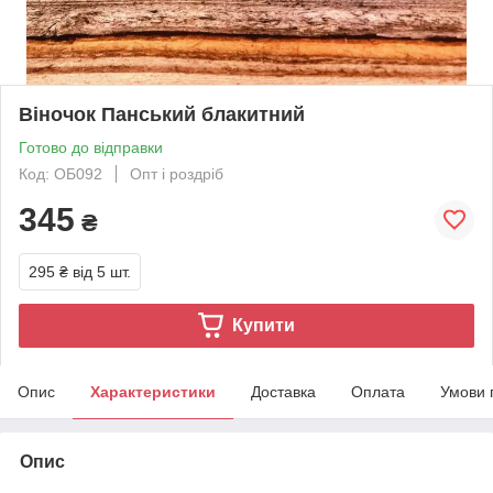
Віночок Панський блакитний
Готово до відправки
Код: ОБ092
Опт і роздріб
345
₴
295 ₴
від 5 шт.
Купити
Опис
Характеристики
Доставка
Оплата
Умови 
Опис