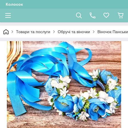
Колосок
Товари та послуги
Обручі та віночки
Віночок Панськ