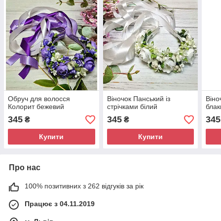
Обруч для волосся
Віночок Панський із
Віно
Колорит бежевий
стрічками білий
блак
345
345
345
₴
₴
Купити
Купити
Про нас
100% позитивних з 262 відгуків за рік
Працює з 04.11.2019