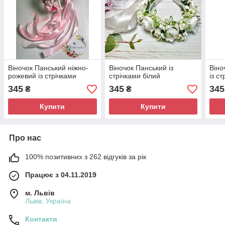
Віночок Панський ніжно-
Віночок Панський із
Віно
рожевий із стрічками
стрічками білий
із с
345
345
345
₴
₴
Купити
Купити
Про нас
100% позитивних з 262 відгуків за рік
Працює з 04.11.2019
м. Львів
Львів, Україна
Контакти