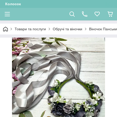
Колосок
Товари та послуги
Обручі та віночки
Віночок Панський