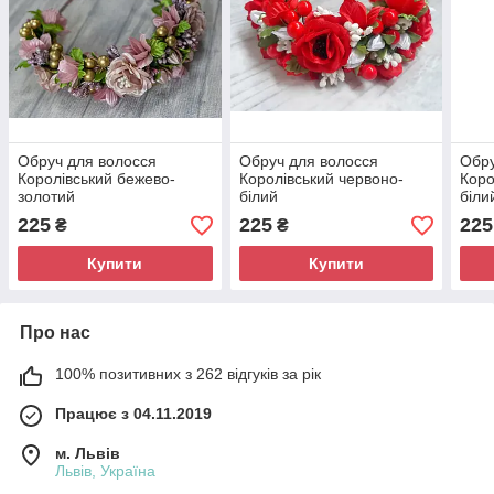
Обруч для волосся
Обруч для волосся
Обру
Королівський бежево-
Королівський червоно-
Коро
золотий
білий
біли
225
225
225
₴
₴
Купити
Купити
Про нас
100% позитивних з 262 відгуків за рік
Працює з 04.11.2019
м. Львів
Львів, Україна