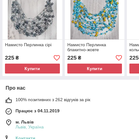
Намисто Перлинка сірі
Намисто Перлинка
Нам
блакитно-жовте
коль
225
225
225
₴
₴
Купити
Купити
Про нас
100% позитивних з 262 відгуків за рік
Працює з 04.11.2019
м. Львів
Львів, Україна
Контакти