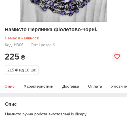
Намисто Перлинка фіолетово-чорні.
Немає в наявності
Код: Н306
Опт і роздріб
225
₴
215 ₴
від 10 шт.
Опис
Характеристики
Доставка
Оплата
Умови п
Опис
Намисто ручна робота виготовлені із бісеру.