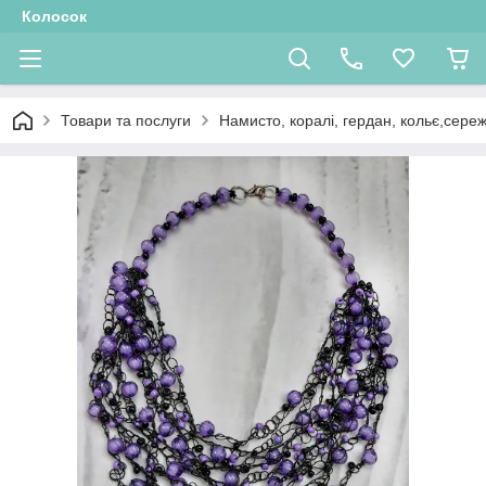
Колосок
Товари та послуги
Намисто, коралі, гердан, кольє,сере