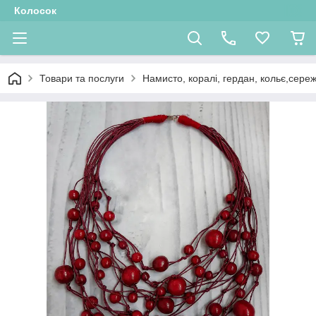
Колосок
Товари та послуги
Намисто, коралі, гердан, кольє,сере