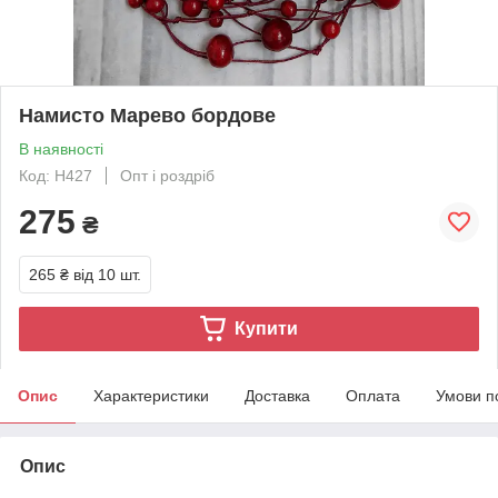
Намисто Марево бордове
В наявності
Код: Н427
Опт і роздріб
275
₴
265 ₴
від 10 шт.
Купити
Опис
Характеристики
Доставка
Оплата
Умови п
Опис