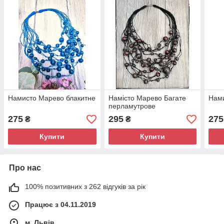
Намисто Марево блакитне
Намісто Марево Багате
Нами
перламутрове
275
295
275
₴
₴
Купити
Купити
Про нас
100% позитивних з 262 відгуків за рік
Працює з 04.11.2019
м. Львів