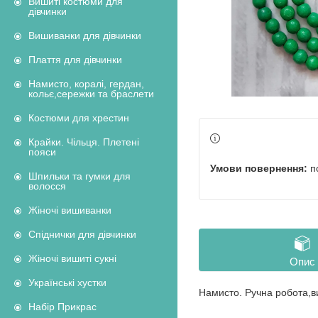
Вишиті костюми для
дівчинки
Вишиванки для дівчинки
Плаття для дівчинки
Намисто, коралі, гердан,
кольє,сережки та браслети
Костюми для хрестин
Крайки. Чільця. Плетені
пояси
п
Шпильки та гумки для
волосся
Жіночі вишиванки
Спіднички для дівчинки
Жіночі вишиті сукні
Опис
Українські хустки
Намисто. Ручна робота,ви
Набір Прикрас