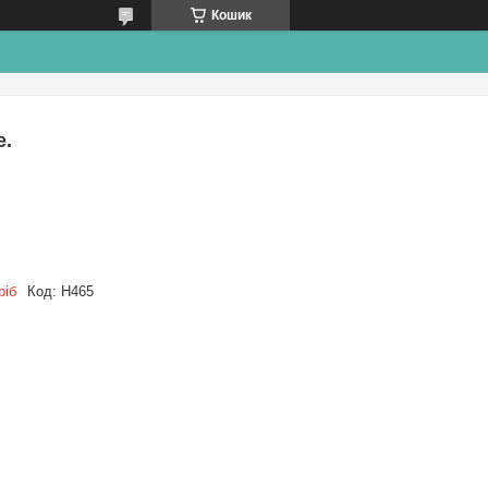
Кошик
е.
ріб
Код:
Н465