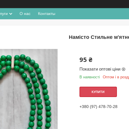
луги
О нас
Контакты
Намісто Стильне м'ятн
95 ₴
Показати оптові ціни
В наявності
Оптом і в розд
КУПИТИ
+380 (97) 478-70-28