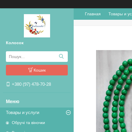
Главная
Товары и ус
Колосок
Кошик
+380 (97) 478-70-28
Товары и услуги
Обручі та віночки