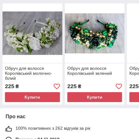
Обруч для волосся
Обруч для волосся
Обру
Королівський молочно-
Королівський зелений
Коро
білий
225
225
225
₴
₴
Купити
Купити
Про нас
100% позитивних з 262 відгуків за рік