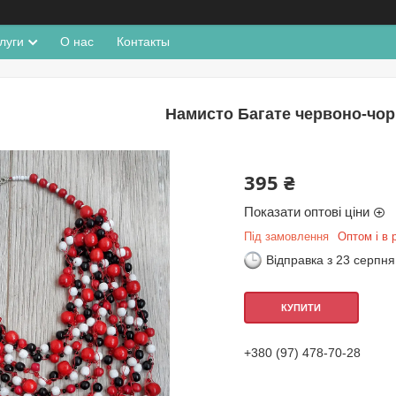
луги
О нас
Контакты
Намисто Багате червоно-чор
395 ₴
Показати оптові ціни
Під замовлення
Оптом і в 
Відправка з 23 серпня
КУПИТИ
+380 (97) 478-70-28