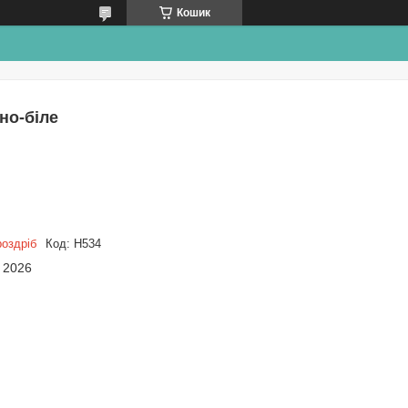
Кошик
но-біле
роздріб
Код:
Н534
 2026