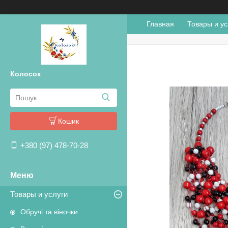
Главная
Товары и ус
Колосок
Кошик
+380 (97) 478-70-28
Товары и услуги
Обручі та віночки