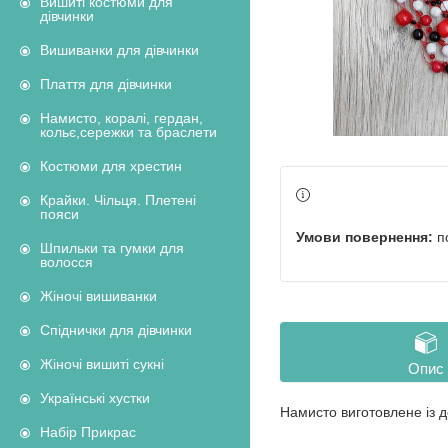
Вишиті костюми для
дівчинки
Вишиванки для дівчинки
Плаття для дівчинки
Намисто, коралі, гердан,
кольє,сережки та браслети
Костюми для хрестин
Крайки. Чільця. Плетені
пояси
п
Шпильки та гумки для
волосся
Жіночі вишиванки
Спіднички для дівчинки
Жіночі вишиті сукні
Опис
Українські хустки
Намисто виготовлене із д
Набір Прикрас