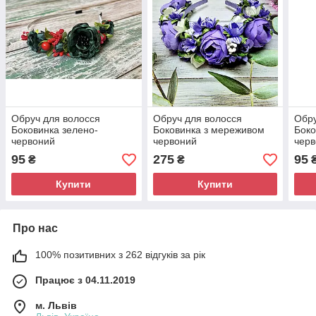
Обруч для волосся
Обруч для волосся
Обру
Боковинка зелено-
Боковинка з мереживом
Боко
червоний
червоний
черв
95
275
95
₴
₴
Купити
Купити
Про нас
100% позитивних з 262 відгуків за рік
Працює з 04.11.2019
м. Львів