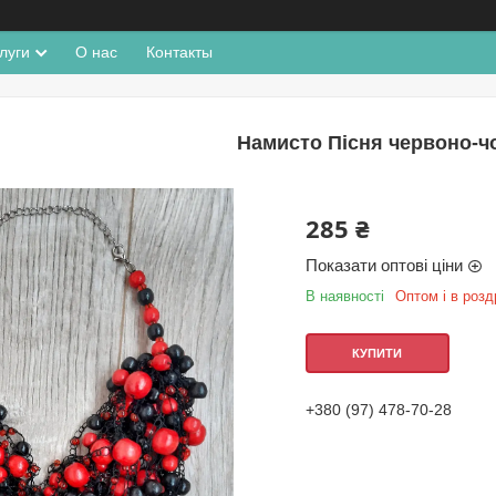
луги
О нас
Контакты
Намисто Пісня червоно-ч
285 ₴
Показати оптові ціни
В наявності
Оптом і в розд
КУПИТИ
+380 (97) 478-70-28