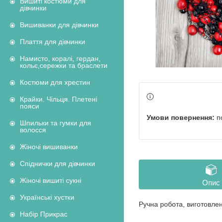
Вишиті костюми для
дівчинки
Вишиванки для дівчинки
Плаття для дівчинки
Намисто, коралі, гердан,
кольє,сережки та браслети
Костюми для хрестин
Крайки. Чільця. Плетені
пояси
п
Шпильки та гумки для
волосся
Жіночі вишиванки
Спіднички для дівчинки
Жіночі вишиті сукні
Опис
Українські хустки
Ручна робота, виготовлен
Набір Прикрас