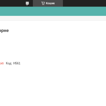
Кошик
орне
ріб
Код:
Н561