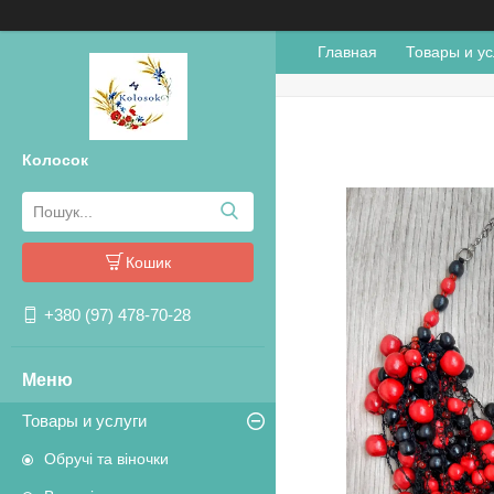
Главная
Товары и ус
Колосок
Кошик
+380 (97) 478-70-28
Товары и услуги
Обручі та віночки