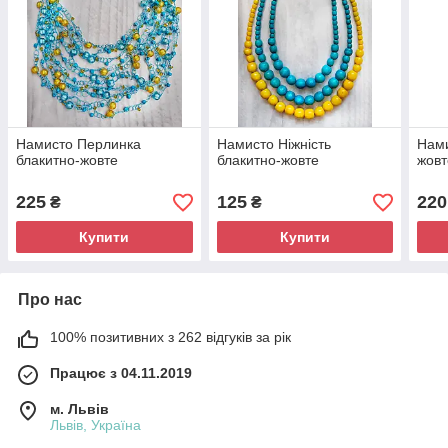
Намисто Перлинка
Намисто Ніжність
Нами
блакитно-жовте
блакитно-жовте
жовт
225
125
220
₴
₴
Купити
Купити
Про нас
100% позитивних з 262 відгуків за рік
Працює з 04.11.2019
м. Львів
Львів, Україна