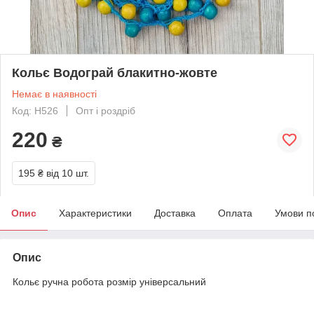
Кольє Водограй блакитно-жовте
Немає в наявності
Код: Н526
Опт і роздріб
220
₴
195 ₴
від 10 шт.
Опис
Характеристики
Доставка
Оплата
Умови п
Опис
Кольє ручна робота розмір універсальний