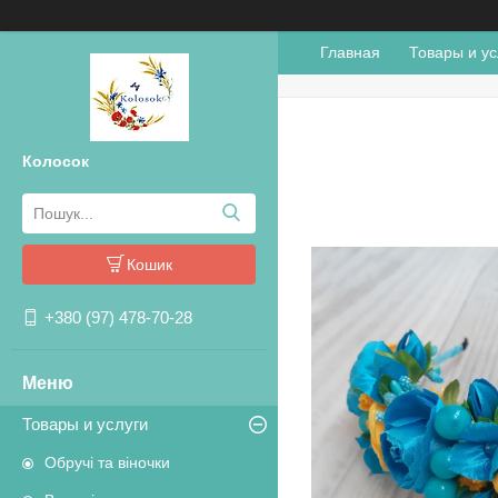
Главная
Товары и ус
Колосок
Кошик
+380 (97) 478-70-28
Товары и услуги
Обручі та віночки