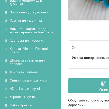
Вишиті костюми для
дівчинки
Вишиванки для дівчинки
Плаття для дівчинки
Намисто, коралі, гердан,
кольє,сережки та браслети
Костюми для хрестин
Крайки. Чільця. Плетені
пояси
п
Шпильки та гумки для
волосся
Жіночі вишиванки
Спіднички для дівчинки
Жіночі вишиті сукні
Опис
Українські хустки
Обруч для волосся ручна 
дорослих.
Набір Прикрас