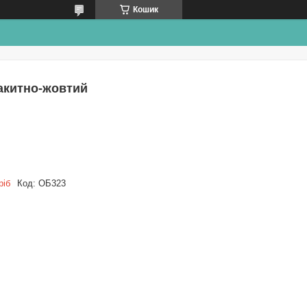
Кошик
акитно-жовтий
ріб
Код:
ОБ323