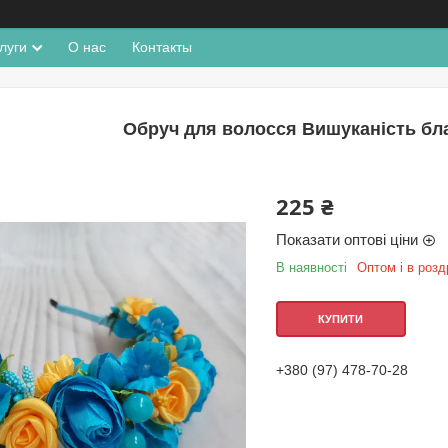
луги
О нас
Контакты
Обруч для волосся Вишуканість бл
225 ₴
Показати оптові ціни
В наявності
Оптом і в розд
КУПИТИ
+380 (97) 478-70-28