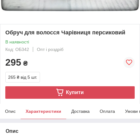
Обруч для волосся Чарівниця персиковий
В наявності
Код: ОБ342
Опт і роздріб
295
₴
265 ₴
від 5 шт.
Купити
Опис
Характеристики
Доставка
Оплата
Умови 
Опис