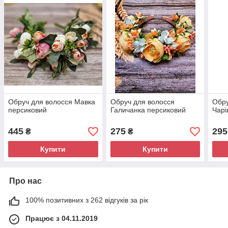
Обруч для волосся Мавка
Обруч для волосся
Обру
персиковий
Галичанка персиковий
Чарі
445
275
295
₴
₴
Купити
Купити
Про нас
100% позитивних з 262 відгуків за рік
Працює з 04.11.2019