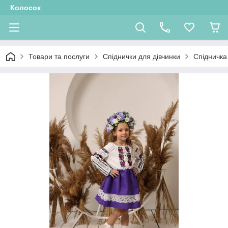
Колосок
Товари та послуги
Спіднички для дівчинки
Спідничка