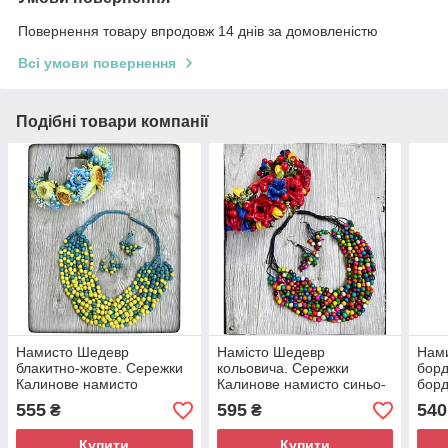
Повернення товару впродовж 14 днів за домовленістю
Всі умови повернення
Подібні товари компанії
Намисто Шедевр
Намісто Шедевр
Нами
блакитно-жовте. Сережки
кольовича. Сережки
борд
Калинове намисто
Калинове намисто синьо-
борд
блакитно-жовті. Обруч
кольорові. Обруч Феєрія
555
595
540
₴
₴
Мальви блакитно-жовтий.
кольоровий.
Купити
Купити