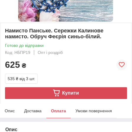
Намисто Панське. Сережки Калинове
намисто. Обруч Феєрія синьо-білий.
Готово до відправки
Код: НБПР19
Опт і роздріб
625
₴
535 ₴
від 3 шт.
Купити
Опис
Доставка
Оплата
Умови повернення
Опис