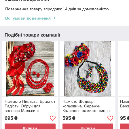
Повернення товару впродовж 14 днів за домовленістю
Всі умови повернення
Подібні товари компанії
Намисто Ніжність. Браслет
Намісто Шедевр
Нами
Радість. Обруч для
кольовича. Сережки
Беже
волосся Мальви із
Калинове намисто синьо-
стрічками. Сережки
кольорові. Обруч Феєрія
695
595
95
₴
₴
Водограй.
кольоровий.
Купити
Купити