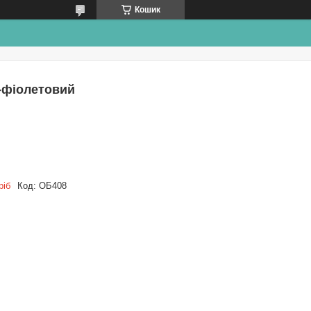
Кошик
-фіолетовий
ріб
Код:
ОБ408