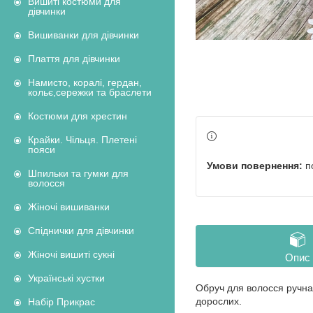
Вишиті костюми для
дівчинки
Вишиванки для дівчинки
Плаття для дівчинки
Намисто, коралі, гердан,
кольє,сережки та браслети
Костюми для хрестин
Крайки. Чільця. Плетені
пояси
п
Шпильки та гумки для
волосся
Жіночі вишиванки
Спіднички для дівчинки
Жіночі вишиті сукні
Опис
Українські хустки
Обруч для волосся ручна 
дорослих.
Набір Прикрас