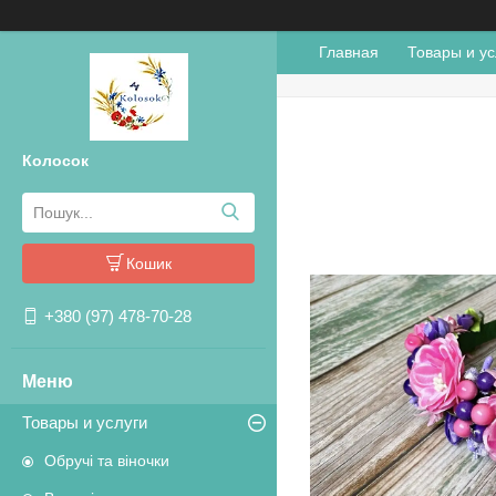
Главная
Товары и ус
Колосок
Кошик
+380 (97) 478-70-28
Товары и услуги
Обручі та віночки