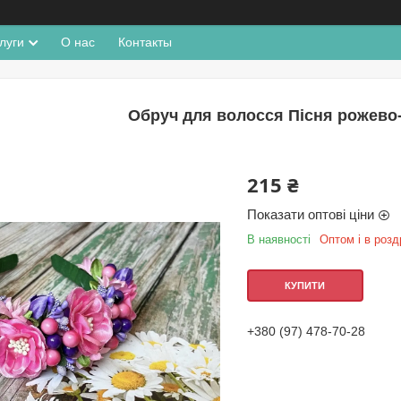
луги
О нас
Контакты
Обруч для волосся Пісня рожево
215 ₴
Показати оптові ціни
В наявності
Оптом і в розд
КУПИТИ
+380 (97) 478-70-28